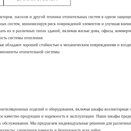
екторов, насосов и другой техники отопительных систем в одном защищ
льных систем, минимизируя риск повреждений элементов и улучшая вне
вать их в различных типах зданий, включая жилые дома, офисы, коммер
ость системы отопления.
ые обладают хорошей стойкостью к механическим повреждениям и воздей
омпоненты отопительной системы.
нтиляционных изделий и оборудования, включая шкафы коллекторные о
кое качество продукции и надежность в эксплуатации. Наши шкафы пред
ву обслуживания. Мы предлагаем индивидуальные решения для различных
листы, гарантируя точность и безопасность всех работ.